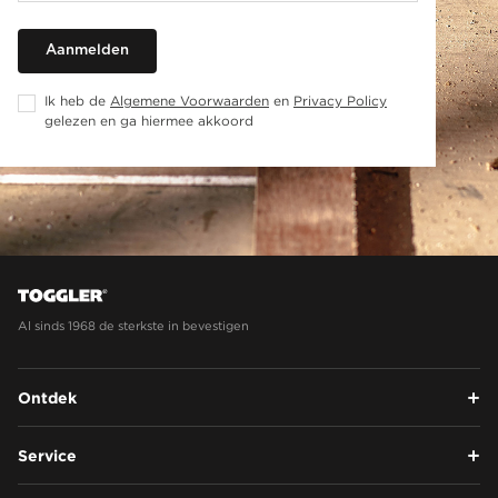
Aanmelden
Ik heb de
Algemene Voorwaarden
en
Privacy Policy
gelezen en ga hiermee akkoord
Al sinds 1968 de sterkste in bevestigen
Ontdek
Service