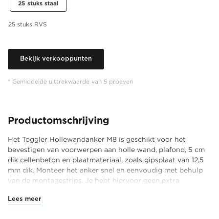
25 stuks staal
25 stuks RVS
Bekijk verkooppunten
* Gemiddelde uittrekwaarde van 5 proeven
Productomschrijving
Het Toggler Hollewandanker M8 is geschikt voor het
bevestigen van voorwerpen aan holle wand, plafond, 5 cm
dik cellenbeton en plaatmateriaal, zoals gipsplaat van 12,5
mm dik. Monteer het anker snel en eenvoudig met behulp
van de montagestrips. Je hebt hiervoor geen extra
gereedschap nodig. Is de ruimte achter de plaat groter dan
Lees meer
52 mm? Dan past het Hollewandanker altijd. Het anker
heeft door het grote draagvlak achter de plaat een