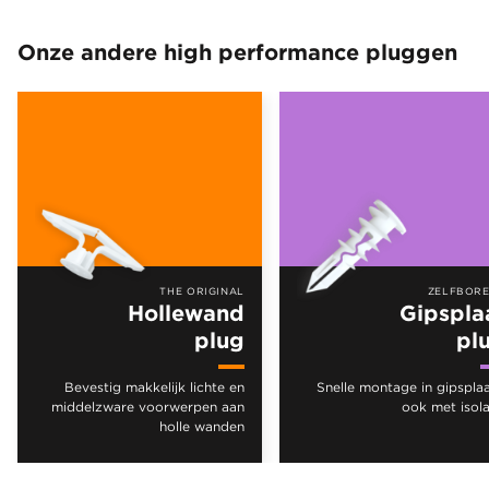
Onze andere high performance pluggen
THE ORIGINAL
ZELFBOR
Hollewand
Gipspla
plug
pl
Bevestig makkelijk lichte en
Snelle montage in gipsplaa
middelzware voorwerpen aan
ook met isola
holle wanden