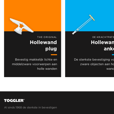
THE ORIGINAL
DE KRACHTPAT
Hollewand
Hollewa
plug
ank
Bevestig makkelijk lichte en
De sterkste bevestiging v
middelzware voorwerpen aan
zware objecten aan ho
holle wanden
wan
Al sinds 1968 de sterkste in bevestigen